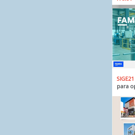
SIGE2
para op