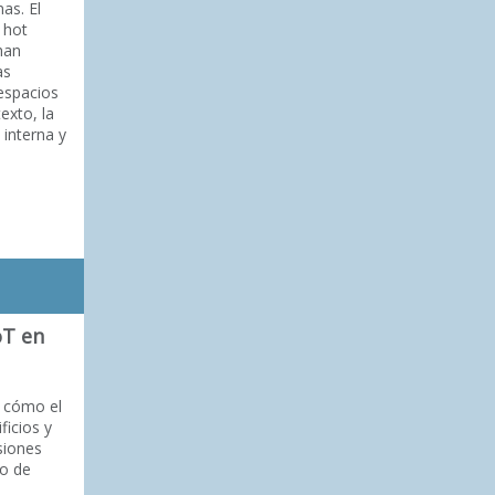
as. El
l hot
han
as
espacios
exto, la
 interna y
oT en
e cómo el
ficios y
siones
so de
l