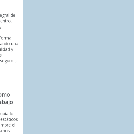
tegral de
centro,
y
aforma
rtando una
lidad y
s
 seguros,
como
abajo
mbiado.
 estáticos
empre el
ismos