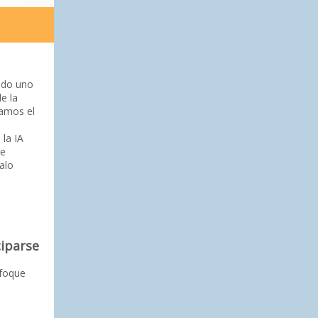
endo uno
e la
zamos el
la IA
de
galo
ciparse
nfoque