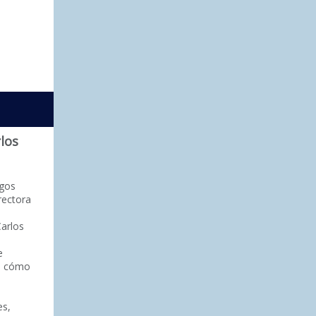
los
ogos
rectora
Carlos
e
re cómo
es,