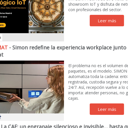
showroom IoT y disfruta de net
con profesionales del sector.
Leer más
MAT
- Simon redefine la experiencia workplace junto
at
El problema no es el volumen d
paquetes, es el modelo. SIMON
automatiza toda la cadena: ent
registrada, custodia segura y re
24/7. Así, recepción vuelve a lo 
importa: atender personas, no g
cajas.
Leer más
- La CAE: un engranaje silencioso e invisible… hasta q