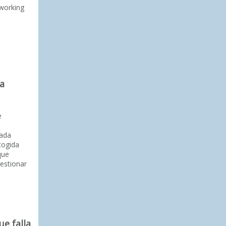
working
 a
e
rada
cogida
que
estionar
ue falla