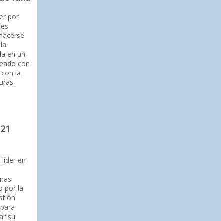
er por
des
 hacerse
 la
la en un
ineado con
 con la
uras.
e21
líder en
anas
o por la
stión
 para
ar su