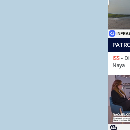
PATRO
ISS
- Di
Naya