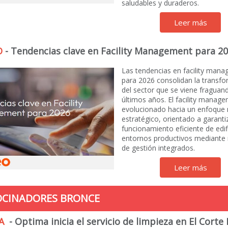
saludables y duraderos.
Leer más
O
- Tendencias clave en Facility Management para 2
Las tendencias en facility man
para 2026 consolidan la transf
del sector que se viene fraguan
últimos años. El facility manag
evolucionado hacia un enfoque
estratégico, orientado a garantiz
funcionamiento eficiente de edif
entornos productivos mediante
de gestión integrados.
Leer más
OCINADORES BRONCE
MA
- Optima inicia el servicio de limpieza en El Corte 