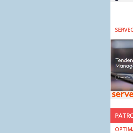
SERVE
PATR
OPTI