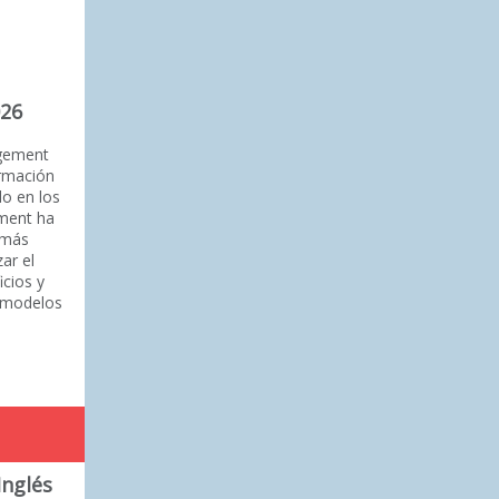
026
agement
ormación
do en los
ement ha
 más
ar el
icios y
 modelos
Inglés