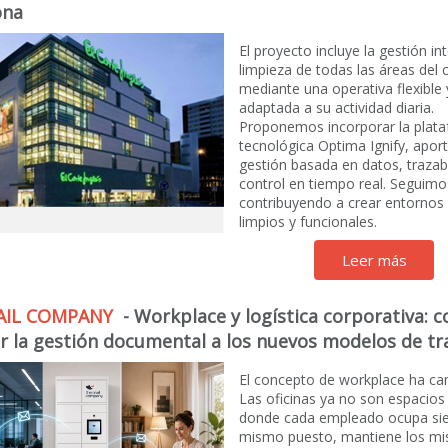
ona
El proyecto incluye la gestión in
limpieza de todas las áreas del 
mediante una operativa flexible 
adaptada a su actividad diaria.
Proponemos incorporar la plat
tecnológica Optima Ignify, apo
gestión basada en datos, trazabi
control en tiempo real. Seguimo
contribuyendo a crear entornos
limpios y funcionales.
Leer más
AIL COMPANY
- Workplace y logística corporativa: 
r la gestión documental a los nuevos modelos de tr
El concepto de workplace ha ca
Las oficinas ya no son espacios
donde cada empleado ocupa si
mismo puesto, mantiene los m