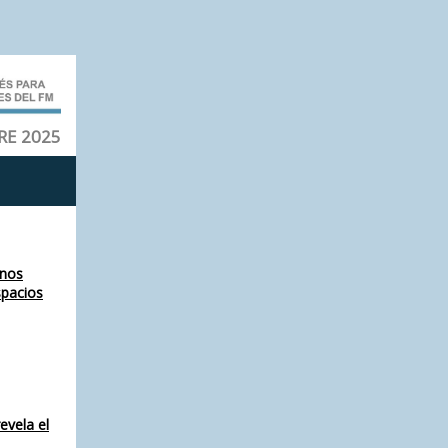
RE 2025
 nos
spacios
evela el