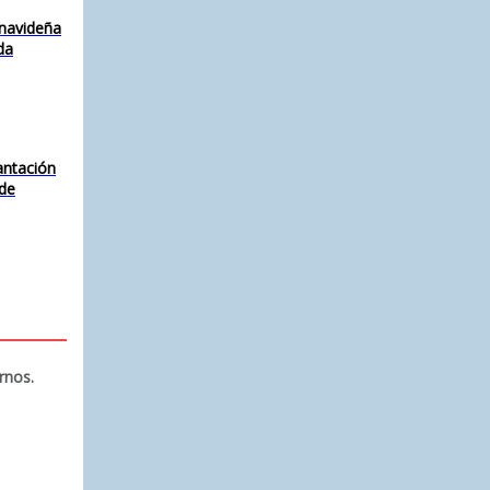
 navideña
da
antación
 de
rnos.