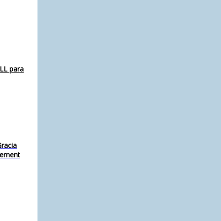
ELL para
racia
agement