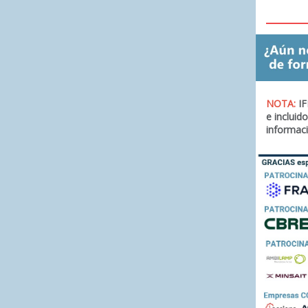
NOTA:
IF
e incluid
informaci