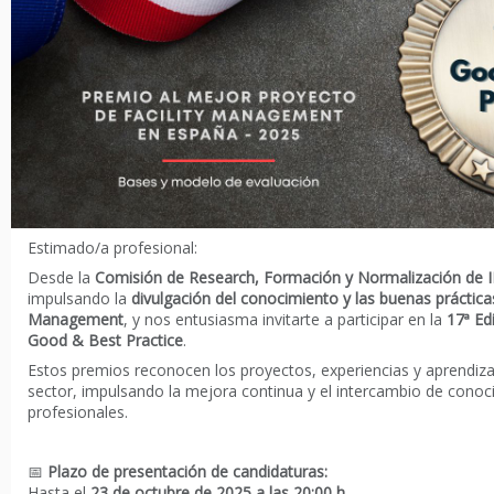
Estimado/a profesional:
Desde la
Comisión de Research, Formación y Normalización de
impulsando la
divulgación del conocimiento y las buenas prácticas
Management
, y nos entusiasma invitarte a participar en la
17ª Ed
Good & Best Practice
.
Estos premios reconocen los proyectos, experiencias y aprendiza
sector, impulsando la mejora continua y el intercambio de conoc
profesionales.
📅
Plazo de presentación de candidaturas:
Hasta el
23 de octubre de 2025 a las 20:00 h