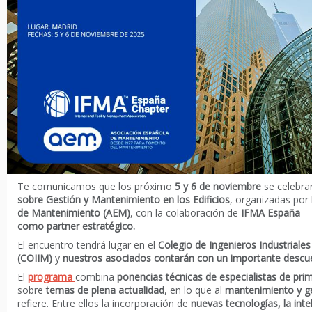
Te comunicamos que los próximo
5 y 6 de noviembre
se celebra
sobre Gestión y Mantenimiento en los Edificios
, organizadas por
de Mantenimiento (AEM)
, con la colaboración de
IFMA España
como
partner
estratégico
.
El encuentro tendrá lugar en el
Colegio de Ingenieros Industriale
(COIIM)
y
nuestros asociados contarán con un importante descuen
El
programa
combina
ponencias técnicas de especialistas de prim
sobre
temas de plena actualidad
, en lo que al
mantenimiento y ge
refiere. Entre ellos la incorporación de
nuevas tecnologías, la inteli