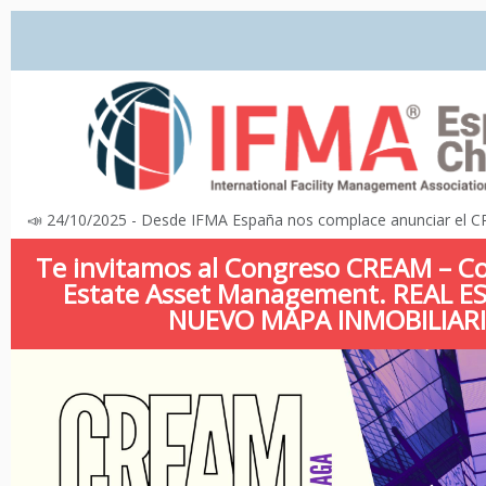
📣 24/10/2025 - Desde IFMA España nos complace anunciar el 
Te invitamos al Congreso CREAM – Co
Estate Asset Management. REAL E
NUEVO MAPA INMOBILIAR