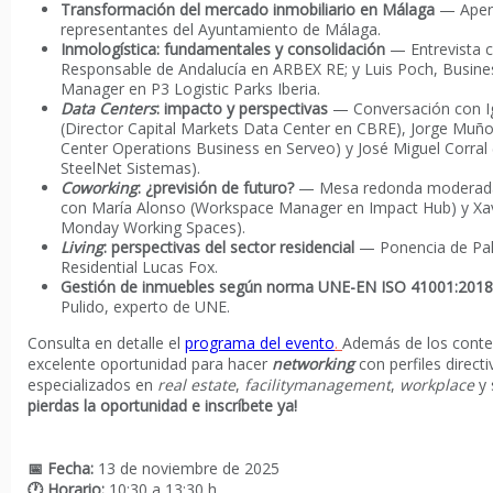
Transformación del mercado inmobiliario en Málaga
— Apert
representantes del Ayuntamiento de Málaga.
Inmologística: fundamentales y consolidación
— Entrevista c
Responsable de Andalucía en ARBEX RE; y Luis Poch, Busin
Manager en P3 Logistic Parks Iberia.
Data Centers
: impacto y perspectivas
— Conversación con I
(Director Capital Markets Data Center en CBRE), Jorge Muñ
Center Operations Business en Serveo) y José Miguel Corral
SteelNet Sistemas).
Coworking
: ¿previsión de futuro?
— Mesa redonda moderada 
con María Alonso (Workspace Manager en Impact Hub) y Xa
Monday Working Spaces).
Living
: perspectivas del sector residencial
— Ponencia de Pa
Residential Lucas Fox.
Gestión de inmuebles según norma UNE-EN ISO 41001:2018
Pulido, experto de UNE.
Consulta en detalle el
programa del evento
.
Además de los conte
excelente oportunidad para hacer
networking
con perfiles directi
especializados en
real estate
,
facilitymanagement
,
workplace
y 
pierdas la oportunidad e inscríbete ya!
📅 Fecha:
13 de noviembre de 2025
🕐 Horario:
10:30 a 13:30 h